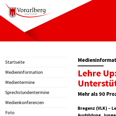
Medieninformati
Startseite
Lehre Up:
Medieninformation
Unterstü
Medientermine
Sprechstundentermine
Mehr als 90 Pro
Medienkonferenzen
Bregenz (VLK) – L
Foto
Ausbildung. Junge