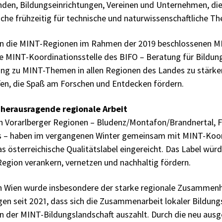
nden, Bildungseinrichtungen, Vereinen und Unternehmen, di
che frühzeitig für technische und naturwissenschaftliche T
en die MINT-Regionen im Rahmen der 2019 beschlossenen M
e MINT-Koordinationsstelle des BIFO – Beratung für Bildung
ugang zu MINT-Themen in allen Regionen des Landes zu stärk
fen, die Spaß am Forschen und Entdecken fördern.
r herausragende regionale Arbeit
n Vorarlberger Regionen – Bludenz/Montafon/Brandnertal,
 – haben im vergangenen Winter gemeinsam mit MINT-Koord
 österreichische Qualitätslabel eingereicht. Das Label wür
r Region verankern, vernetzen und nachhaltig fördern.
 in Wien wurde insbesondere der starke regionale Zusammenh
en seit 2021, dass sich die Zusammenarbeit lokaler Bildun
in der MINT-Bildungslandschaft auszahlt. Durch die neu aus