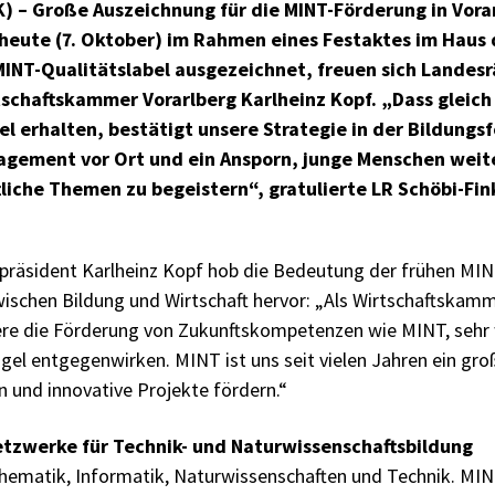
) – Große Auszeichnung für die MINT-Förderung in Vorar
eute (7. Oktober) im Rahmen eines Festaktes im Haus d
MINT-Qualitätslabel ausgezeichnet, freuen sich Landesr
tschaftskammer Vorarlberg Karlheinz Kopf. „Dass gleich
l erhalten, bestätigt unsere Strategie in der Bildungs
agement vor Ort und ein Ansporn, junge Menschen weite
liche Themen zu begeistern“, gratulierte LR Schöbi-Fi
räsident Karlheinz Kopf hob die Bedeutung der frühen MIN
schen Bildung und Wirtschaft hervor: „Als Wirtschaftskamm
ere die Förderung von Zukunftskompetenzen wie MINT, sehr w
l entgegenwirken. MINT ist uns seit vielen Jahren ein groß
n und innovative Projekte fördern.“
tzwerke für Technik- und Naturwissenschaftsbildung
hematik, Informatik, Naturwissenschaften und Technik. MI