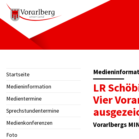
Medieninformati
Startseite
LR Schöbi
Medieninformation
Vier Vora
Medientermine
ausgezei
Sprechstundentermine
Medienkonferenzen
Vorarlbergs MIN
Foto