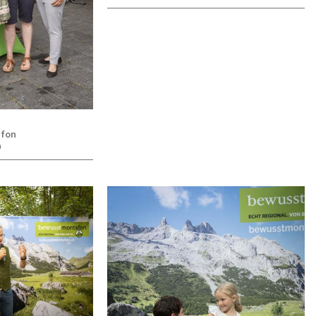
afon
)