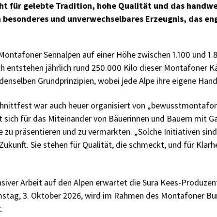
teht für gelebte Tradition, hohe Qualität und das hand
in besonderes und unverwechselbares Erzeugnis, das e
Montafoner Sennalpen auf einer Höhe zwischen 1.100 und 1.
lch entstehen jährlich rund 250.000 Kilo dieser Montafoner Kä
denselben Grundprinzipien, wobei jede Alpe ihre eigene Hands
hnittfest war auch heuer organisiert von „bewusstmontafon
t sich für das Miteinander von Bäuerinnen und Bauern mit 
 zu präsentieren und zu vermarkten. „Solche Initiativen sind 
Zukunft. Sie stehen für Qualität, die schmeckt, und für Klarh
iver Arbeit auf den Alpen erwartet die Sura Kees-Produzen
tag, 3. Oktober 2026, wird im Rahmen des Montafoner Bura
.