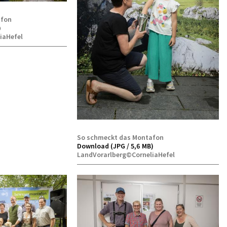
afon
)
iaHefel
So schmeckt das Montafon
Download (JPG / 5,6 MB)
LandVorarlberg©CorneliaHefel