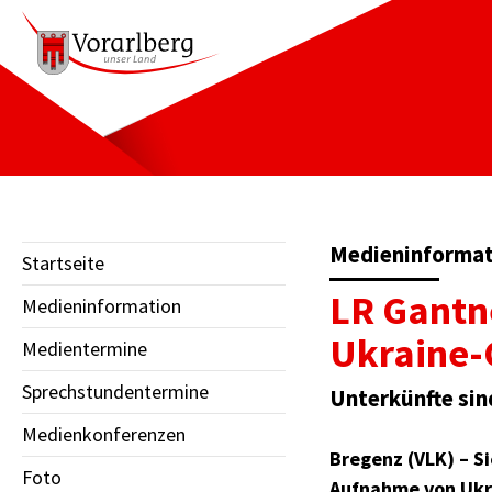
Medieninformati
Startseite
LR Gantne
Medieninformation
Ukraine-
Medientermine
Sprechstundentermine
Unterkünfte sin
Medienkonferenzen
Bregenz (VLK) – S
Foto
Aufnahme von Ukrai