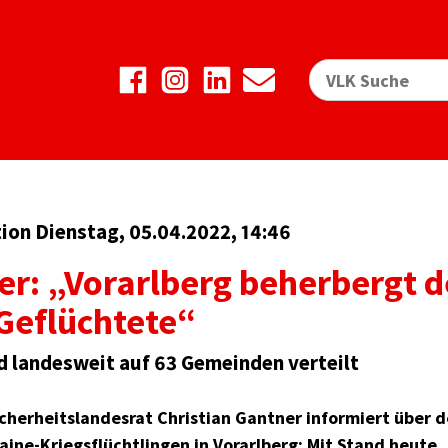
on Dienstag, 05.04.2022, 14:46
r: „Vorarlberg beherbergt de
Geflüchtete“
d landesweit auf 63 Gemeinden verteilt
icherheitslandesrat Christian Gantner informiert über d
ne-Kriegsflüchtlingen in Vorarlberg: Mit Stand heute, D