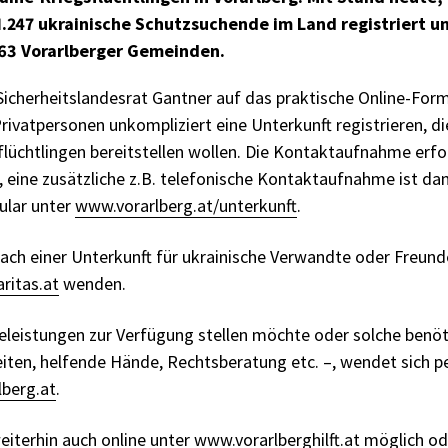
.247 ukrainische Schutzsuchende im Land registriert u
f 63 Vorarlberger Gemeinden.
Sicherheitslandesrat Gantner auf das praktische Online-Fo
rivatpersonen unkompliziert eine Unterkunft registrieren, di
flüchtlingen bereitstellen wollen. Die Kontaktaufnahme erfo
, eine zusätzliche z.B. telefonische Kontaktaufnahme ist dam
ular unter
www.vorarlberg.at/unterkunft
.
ach einer Unterkunft für ukrainische Verwandte oder Freunde
ritas.at
wenden.
eleistungen zur Verfügung stellen möchte oder solche benöt
ten, helfende Hände, Rechtsberatung etc. –, wendet sich pe
lberg.at
.
iterhin auch online unter
www.vorarlberghilft.at
möglich od