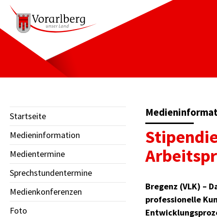
Medieninformat
Startseite
Stipendie
Medieninformation
Arbeitsp
Medientermine
Sprechstundentermine
Bregenz (VLK) – Da
Medienkonferenzen
professionelle Kun
Foto
Entwicklungsproze